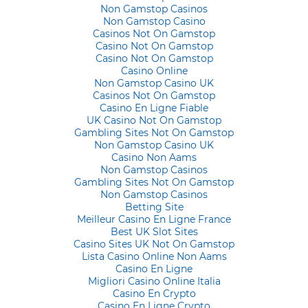
Non Gamstop Casinos
Non Gamstop Casino
Casinos Not On Gamstop
Casino Not On Gamstop
Casino Not On Gamstop
Casino Online
Non Gamstop Casino UK
Casinos Not On Gamstop
Casino En Ligne Fiable
UK Casino Not On Gamstop
Gambling Sites Not On Gamstop
Non Gamstop Casino UK
Casino Non Aams
Non Gamstop Casinos
Gambling Sites Not On Gamstop
Non Gamstop Casinos
Betting Site
Meilleur Casino En Ligne France
Best UK Slot Sites
Casino Sites UK Not On Gamstop
Lista Casino Online Non Aams
Casino En Ligne
Migliori Casino Online Italia
Casino En Crypto
Casino En Ligne Crypto