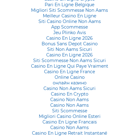
Pari En Ligne Belgique
Migliori Siti Scommesse Non Aams
Meilleur Casino En Ligne
Siti Casino Online Non Aams
App Scommesse
Jeu Plinko Avis
Casino En Ligne 2026
Bonus Sans Depot Casino
Siti Non Aams Sicuri
Casino En Ligne 2026
Siti Scommesse Non Aams Sicuri
Casino En Ligne Qui Paye Vraiment
Casino En Ligne France
Online Casino
онлайн казино
Casino Non Aams Sicuri
Casino En Crypto
Casino Non Aams
Casino Non Aams
Siti Scommesse
Migliori Casino Online Esteri
Casino En Ligne Francais
Casino Non Aams
Casino En Ligne Retrait Instantané