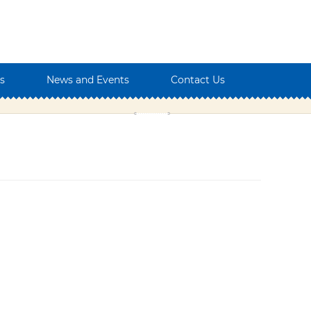
s
News and Events
Contact Us